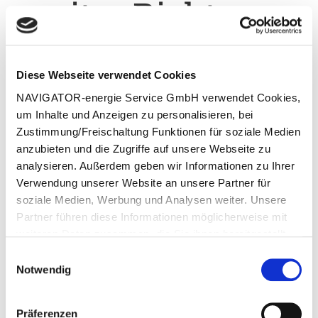
weiter Richtung
2026
Diese Webseite verwendet Cookies
Wir bedanken uns herzlich für Ihr Vertrauen und Ihre Treue.
NAVIGATOR-energie Service GmbH verwendet Cookies,
Unser Angebot bauen wir auch 2026 kompetent,
um Inhalte und Anzeigen zu personalisieren, bei
unabhängig und partnerschaftlich weiter aus. Gemeinsam
Zustimmung/Freischaltung Funktionen für soziale Medien
bleiben wir auf Kurs Richtung Einsparung, Transparenz und
anzubieten und die Zugriffe auf unsere Webseite zu
Nachhaltigkeit.
analysieren. Außerdem geben wir Informationen zu Ihrer
Verwendung unserer Website an unsere Partner für
Ihr Navigator Energie-Team
soziale Medien, Werbung und Analysen weiter. Unsere
Partner führen diese Informationen möglicherweise mit
weiteren Daten zusammen, die Sie ihnen bereitgestellt
Monatswerte 2025
haben oder die sie im Rahmen Ihrer Nutzung dieser
Einwilligungsauswahl
(Auszug)
Dienste bereits gesammelt haben.
Notwendig
Präferenzen
Besucherzahlen nach Monaten – Zeitraum 23.12.2024 bis 23.12