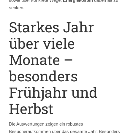
sowie über konkrete Wege,
Energiekosten
dauerhaft zu
senken.
Starkes Jahr
über viele
Monate –
besonders
Frühjahr und
Herbst
Die Auswertungen zeigen ein robustes
Besucheraufkommen über das gesamte Jahr. Besonders