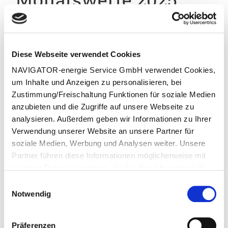
(Auszug)
Besucherzahlen nach Monaten – Zeitraum 23.12.2024 bis 23.12
Diese Webseite verwendet Cookies
Zeitraum
Besucher
Veränderung ggü. Vor
NAVIGATOR-energie Service GmbH verwendet Cookies,
um Inhalte und Anzeigen zu personalisieren, bei
01.01.2025 – 31.01.2025
1.593
+10,60%
Zustimmung/Freischaltung Funktionen für soziale Medien
anzubieten und die Zugriffe auf unsere Webseite zu
01.02.2025 – 28.02.2025
1.965
+30,70%
analysieren. Außerdem geben wir Informationen zu Ihrer
Verwendung unserer Website an unsere Partner für
01.03.2025 – 31.03.2025
2.116
+29,70%
soziale Medien, Werbung und Analysen weiter. Unsere
01.04.2025 – 30.04.2025
2.005
+10,80%
Partner führen diese Informationen möglicherweise mit
weiteren Daten zusammen, die Sie ihnen bereitgestellt
01.05.2025 – 31.05.2025
1.745
+12,40%
haben oder die sie im Rahmen Ihrer Nutzung dieser
Einwilligungsauswahl
Dienste bereits gesammelt haben.
Notwendig
01.06.2025 – 30.06.2025
1.941
-3,60%
01.07.2025 – 31.07.2025
1.908
+5,90%
Präferenzen