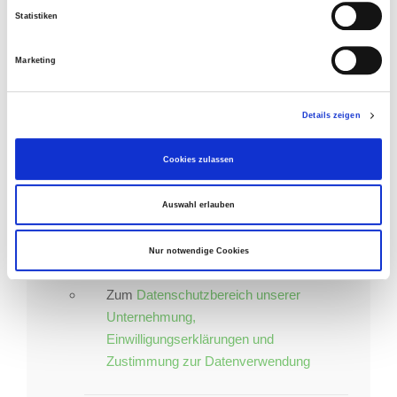
eingeschaltet sein.
an, wir nennen Ihnen den
Statistiken
nächsten Termin
für ihr
kostenfreies
Wunschseminar
.
Marketing
Auf Ihre Teilnahme freuen wir uns !
Details zeigen
Rechtliche Hinweise zum vertrauenvollen
Cookies zulassen
Umgang und dem Datenschutz:
Auswahl erlauben
Zum
Impressum
Nur notwendige Cookies
Zum
Datenschutzbereich unserer
Unternehmung,
Einwilligungserklärungen und
Zustimmung zur Datenverwendung