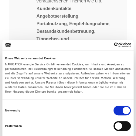
verkäuferischen Themen wie u.a.
Kundenkontakte
,
Angebotserstellung
,
Portalnutzung
,
Empfehlungnahme
,
Bestandskundenbetreuung
,
Tippgeber- und
Vertriebspartnergewinnung
(m/w/d)
Diese Webseite verwendet Cookies
NAVIGATOR-energie Service GmbH verwendet Cookies, um Inhalte und Anzeigen zu
Weitere
besondere Seminare
, die
personalisieren, bei Zustimmung/Freischaltung Funktionen für soziale Medien anzubieten
und die Zugriffe auf unsere Webseite zu analysieren. Außerdem geben wir Informationen
bereits in der Vergangenheit
zu Ihrer Verwendung unserer Website an unsere Partner für soziale Medien, Werbung
und Analysen weiter. Unsere Partner führen diese Informationen möglicherweise mit
abgehalten wurden:
Gestik und
weiteren Daten zusammen, die Sie ihnen bereitgestellt haben oder die sie im Rahmen
Mimik, Wasserfilteranlagen
,
Ihrer Nutzung dieser Dienste bereits gesammelt haben.
Zaubern
u.v.m.
Einwilligungsauswahl
Notwendig
Bitte melden Sie sich bei uns unter der Mailadresse
Diese E-Mail-Adresse ist vor Spambots
Präferenzen
geschützt! Zur Anzeige muss JavaScript